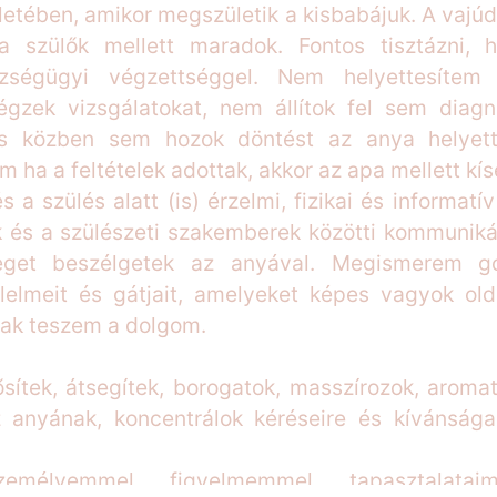
letében, amikor megszületik a kisbabájuk. A vajúdá
 a szülők mellett maradok. Fontos tisztázni,
zségügyi végzettséggel. Nem helyettesítem 
gzek vizsgálatokat, nem állítok fel sem diagn
lés közben sem hozok döntést az anya helye
 ha a feltételek adottak, akkor az apa mellett kís
 a szülés alatt (is) érzelmi, fizikai és informatí
k és a szülészeti szakemberek közötti kommunikác
eget beszélgetek az anyával. Megismerem gon
félelmeit és gátjait, amelyeket képes vagyok ol
ak teszem a dolgom.
ítek, átsegítek, borogatok, masszírozok, aromat
nyának, koncentrálok kéréseire és kívánságai
zemélyemmel, figyelmemmel, tapasztalatai