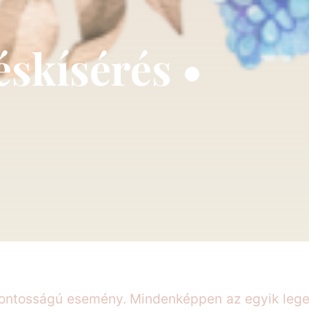
éskísérés •
fontosságú esemény. Mindenképpen az egyik leg