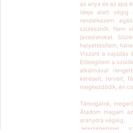
az anya és az apa é
ideje alatt végig
rendelkezem egés
szülésznőt. Nem vé
javaslatokat. Szü
helyettesítem, hanem
Viszont a vajúdás és
Elősegítem a szülő
alkalmával renget
kéréseit, terveit, 
megkezdődik, én cs
Támogatok, megerős
Átadom magam az a
aranyóra végéig.
Jelenlétemmel, s