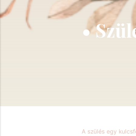
• Szül
A szülés egy kulcs