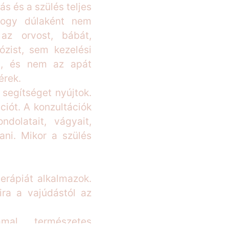
s és a szülés teljes
 hogy dúlaként nem
az orvost, bábát,
ózist, sem kezelési
tt, és nem az apát
érek.
v segítséget nyújtok.
iót. A konzultációk
dolatait, vágyait,
dani. Mikor a szülés
erápiát alkalmazok.
ra a vajúdástól az
mmal, természetes